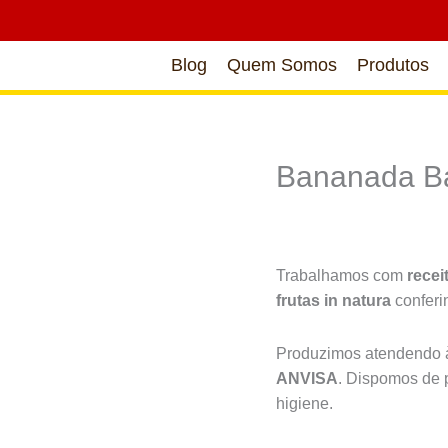
Blog
Quem Somos
Produtos
Bananada Ba
Trabalhamos com
recei
frutas in natura
confer
Produzimos atendendo à
ANVISA
. Dispomos de 
higiene.