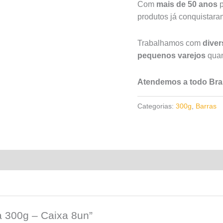
Com
mais de 50 anos
p
produtos já conquistar
Trabalhamos com
dive
pequenos varejos
quan
Atendemos a todo Bras
Categorias:
300g
,
Barras
a 300g – Caixa 8un”