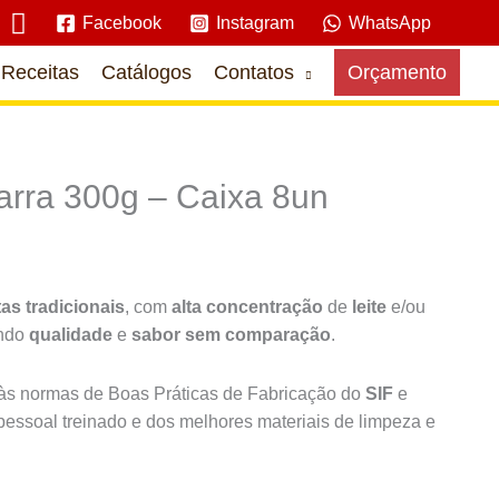
Pesquisar
Facebook
Instagram
WhatsApp
Receitas
Catálogos
Contatos
Orçamento
rra 300g – Caixa 8un
tas tradicionais
, com
alta concentração
de
leite
e/ou
indo
qualidade
e
sabor sem comparação
.
s normas de Boas Práticas de Fabricação do
SIF
e
pessoal treinado e dos melhores materiais de limpeza e