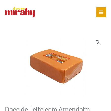
Ir
para
o
conteúdo
Doce de Leite com Amendoim