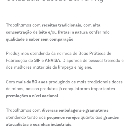
receitas tradicionais
alta
Trabalhamos com
, com
concentração
leite
frutas in natura
de
e/ou
conferindo
qualidade
sabor sem comparação
e
.
Produzimos atendendo às normas de Boas Práticas de
SIF
ANVISA
Fabricação do
e
. Dispomos de pessoal treinado e
dos melhores materiais de limpeza e higiene.
mais de 50 anos
Com
produzindo os mais tradicionais doces
de minas, nossos produtos já conquistaram importantes
premiações a nível nacional
.
diversas embalagens e gramaturas
Trabalhamos com
,
pequenos varejos
grandes
atendendo tanto aos
quanto aos
atacadistas
cozinhas industriais
e
.