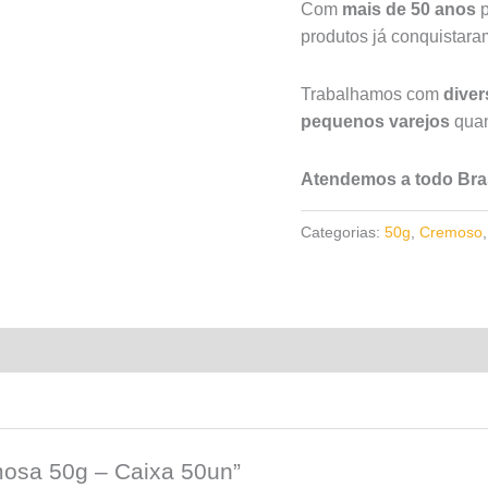
Com
mais de 50 anos
p
produtos já conquistar
Trabalhamos com
dive
pequenos varejos
quan
Atendemos a todo Bras
Categorias:
50g
,
Cremoso
mosa 50g – Caixa 50un”