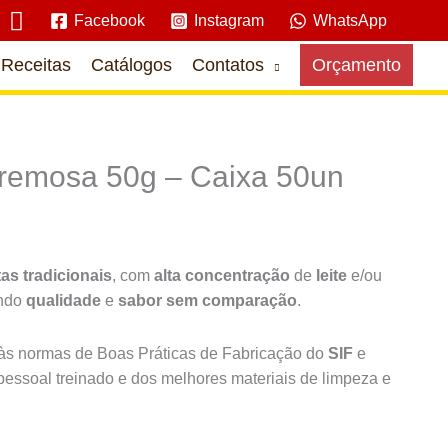
Pesquisar
Facebook
Instagram
WhatsApp
Receitas
Catálogos
Contatos
Orçamento
emosa 50g – Caixa 50un
tas tradicionais
, com
alta concentração
de
leite
e/ou
indo
qualidade
e
sabor sem comparação
.
s normas de Boas Práticas de Fabricação do
SIF
e
pessoal treinado e dos melhores materiais de limpeza e