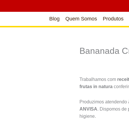
Blog
Quem Somos
Produtos
Bananada Cr
Trabalhamos com
recei
frutas in natura
confer
Produzimos atendendo à
ANVISA
. Dispomos de 
higiene.