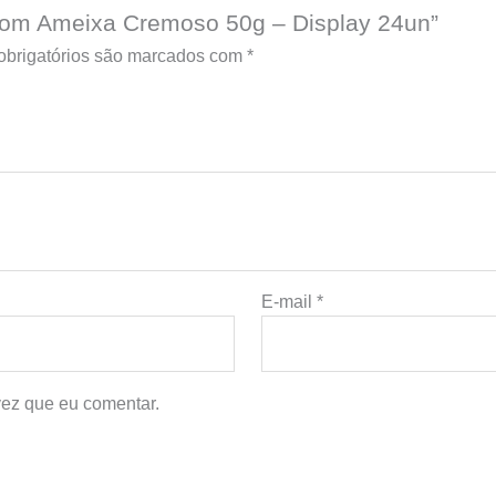
e com Ameixa Cremoso 50g – Display 24un”
brigatórios são marcados com
*
E-mail
*
ez que eu comentar.