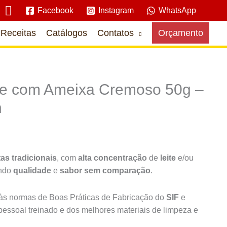
Pesquisar
Facebook
Instagram
WhatsApp
Receitas
Catálogos
Contatos
Orçamento
te com Ameixa Cremoso 50g –
n
tas tradicionais
, com
alta concentração
de
leite
e/ou
indo
qualidade
e
sabor sem comparação
.
s normas de Boas Práticas de Fabricação do
SIF
e
pessoal treinado e dos melhores materiais de limpeza e