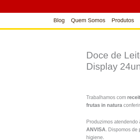
Blog
Quem Somos
Produtos
Doce de Lei
Display 24u
Trabalhamos com
recei
frutas in natura
confer
Produzimos atendendo à
ANVISA
. Dispomos de 
higiene.