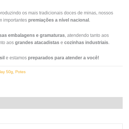
roduzindo os mais tradicionais doces de minas, nossos
am importantes
premiações a nível nacional
.
rsas embalagens e gramaturas
, atendendo tanto aos
to aos
grandes atacadistas
e
cozinhas industriais
.
il
e estamos
preparados para atender a você!
lay 50g
,
Potes