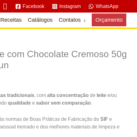
Pesquisar
Facebook
Instagram
WhatsApp
Receitas
Catálogos
Contatos
Orçamento
te com Chocolate Cremoso 50g
4un
tas tradicionais
, com
alta concentração
de
leite
e/ou
indo
qualidade
e
sabor sem comparação
.
s normas de Boas Práticas de Fabricação do
SIF
e
pessoal treinado e dos melhores materiais de limpeza e