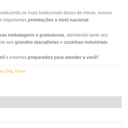
roduzindo os mais tradicionais doces de minas, nossos
am importantes
premiações a nível nacional
.
rsas embalagens e gramaturas
, atendendo tanto aos
to aos
grandes atacadistas
e
cozinhas industriais
.
il
e estamos
preparados para atender a você!
lay 50g
,
Potes