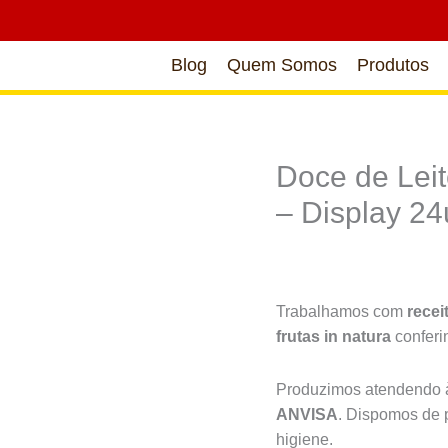
Blog
Quem Somos
Produtos
Doce de Lei
– Display 2
Trabalhamos com
recei
frutas in natura
confer
Produzimos atendendo à
ANVISA
. Dispomos de 
higiene.