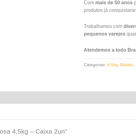
Com
mais de 50 anos
p
produtos já conquistar
Trabalhamos com
dive
pequenos varejos
quan
Atendemos a todo Bras
Categorias:
4,5kg
,
Baldes
,
mosa 4,5kg – Caixa 2un”