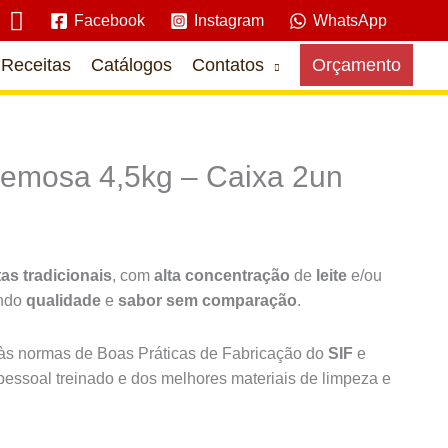
Pesquisar
Facebook
Instagram
WhatsApp
Receitas
Catálogos
Contatos
Orçamento
emosa 4,5kg – Caixa 2un
tas tradicionais
, com
alta concentração
de
leite
e/ou
indo
qualidade
e
sabor sem comparação
.
s normas de Boas Práticas de Fabricação do
SIF
e
pessoal treinado e dos melhores materiais de limpeza e