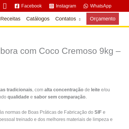
Pesquisar
Facebook
Instagram
WhatsApp
Receitas
Catálogos
Contatos
Orçamento
bora com Coco Cremoso 9kg –
tas tradicionais
, com
alta concentração
de
leite
e/ou
indo
qualidade
e
sabor sem comparação
.
s normas de Boas Práticas de Fabricação do
SIF
e
pessoal treinado e dos melhores materiais de limpeza e