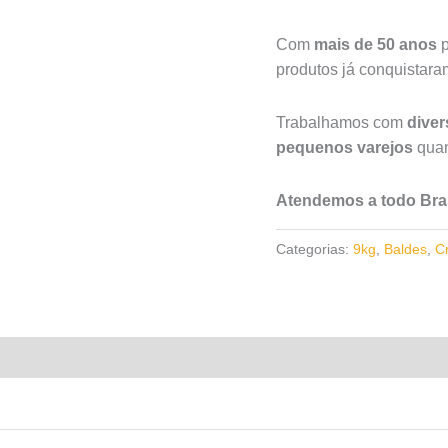
Com
mais de 50 anos
p
produtos já conquistar
Trabalhamos com
dive
pequenos varejos
quan
Atendemos a todo Bras
Categorias:
9kg
,
Baldes
,
C