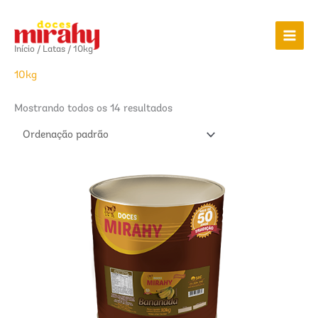
Ir
para
o
Início
/
Latas
/ 10kg
conteúdo
10kg
Mostrando todos os 14 resultados