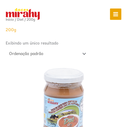
Ir
para
o
Início
/
Diet
/ 200g
conteúdo
200g
Exibindo um único resultado