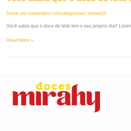
o
doce
Deixe um comentário
/
Uncategorized
/
redset10
de
leite
Você sabia que o doce de leite tem o seu próprio dia? Lorem ip
tem
o
Read More »
seu
próprio
dia?